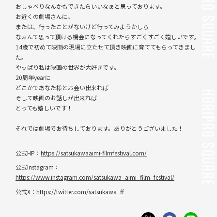
おしゃべりなんかもできたらいいなぁと思っております。
お近くの劇場さんに、
または、行ったことがないけど行ってみようかしら
なぁんて思って頂ける機会になってくれたらすごくすごく嬉しいです。
14歳で初めて映画の現場に立たせて頂き映画に育ててもらってきまし
た。
やっぱり私は映画の世界が大好きです。
20周年yearに
どこかであなた様とお会い出来れば
そして映画のお話しが出来れば
とっても嬉しいです！
それでは劇場でお待ちしております。ありがとうございました！
公式HP：
https://satsukawaaimi-
filmfestival.com/
公式Instagram：
https://www.instagram.com/satsukawa_aimi_film_festival/
公式X：
https://twitter.com/satsukawa_ff