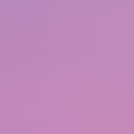
NEWS
絃瀬聡一
須賀
【絃瀬聡一】2027年版カレンダー
『さん
[卓上]ご予約受付のご案内
ーート
出版
2026.08.05
イベント
VIEW MORE
FC CONTENTS