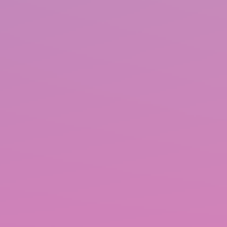
宮澤佐江
山﨑
【7月★】
ブロー
ター・
BLOG
2026.07.31
PHOTO
VIEW MORE