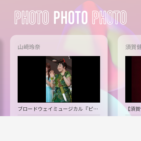
PHOTO
山﨑玲奈
須賀
ブロードウェイミュージカル『ピー
【須賀
ター・パン』囲み取材＆ゲネプロ
ア・エ
ール
stage
2026.07.30
stage