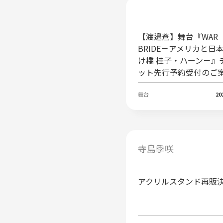
【渡邉蒼】舞台『WAR
BRIDE－アメリカと日
け橋 桂子・ハーン－』
ット先行予約受付のご
舞台
20
寺島季咲
アクリルスタンド再販