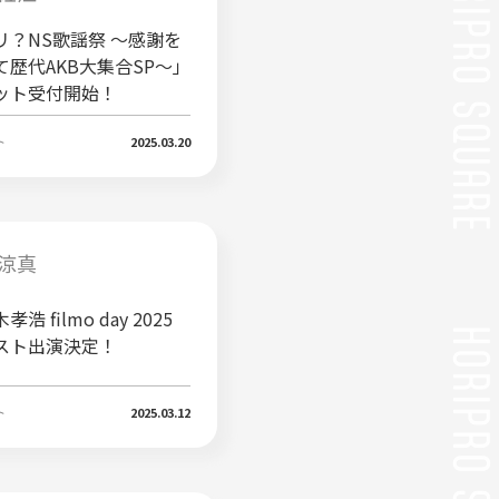
リ？NS歌謡祭 ～感謝を
て歴代AKB大集合SP～」
ット受付開始！
ト
2025.03.20
涼真
浩 filmo day 2025
スト出演決定！
ト
2025.03.12