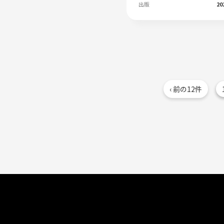
出版
20
‹ 前の12件