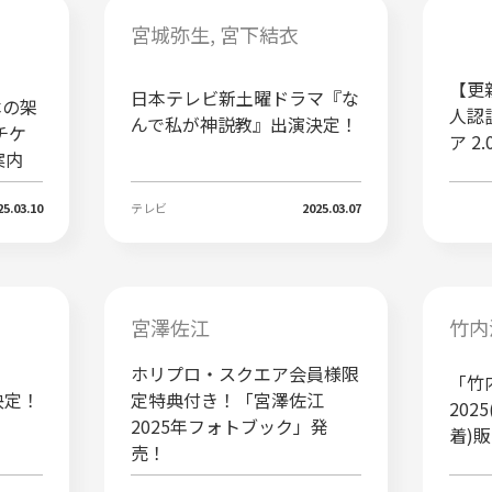
宮城弥生
宮下結衣
【更
日本テレビ新土曜ドラマ『な
本の架
人認
んで私が神説教』出演決定！
チケ
ア 
案内
25.03.10
テレビ
2025.03.07
宮澤佐江
竹内
ホリプロ・スクエア会員様限
「竹
決定！
定特典付き！「宮澤佐江
202
2025年フォトブック」発
着)
売！