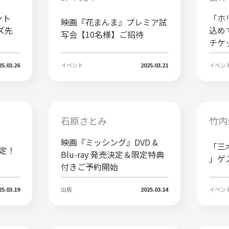
ント
「ホ
映画『花まんま』プレミア試
ズ先
込め
写会【10名様】ご招待
チケ
25.03.26
イベント
2025.03.21
イベン
石原さとみ
竹内
映画『ミッシング』DVD &
「三木孝
催決定！
Blu-ray 発売決定＆限定特典
」ゲ
付きご予約開始
25.03.19
出版
2025.03.14
イベン