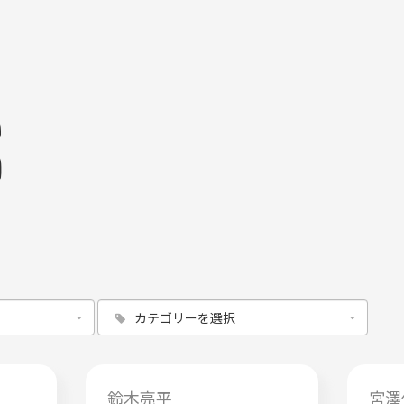
S
鈴木亮平
宮澤