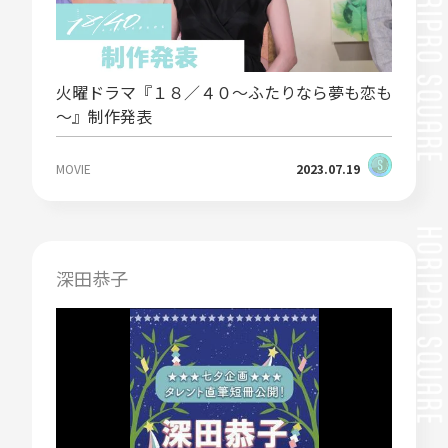
火曜ドラマ『１８／４０～ふたりなら夢も恋も
～』制作発表
MOVIE
2023.07.19
深田恭子