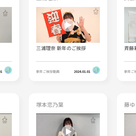
三浦理奈 新年のご挨拶
斉藤
01
新年ご挨拶動画
2024.01.01
新年ご
塚本恋乃葉
藤ゆ