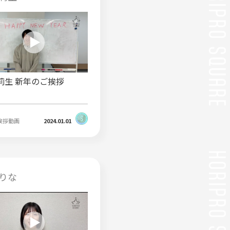
莉生 新年のご挨拶
挨拶動画
2024.01.01
りな