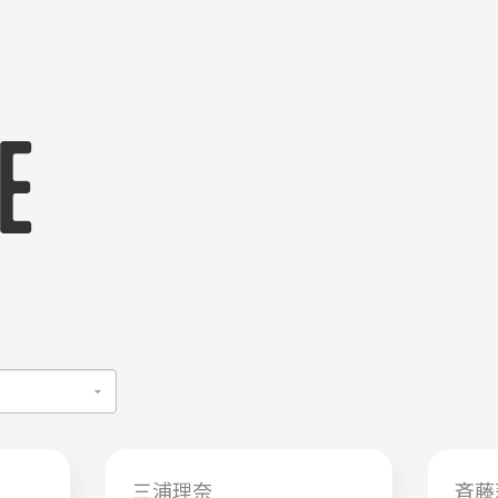
E
三浦理奈
斉藤