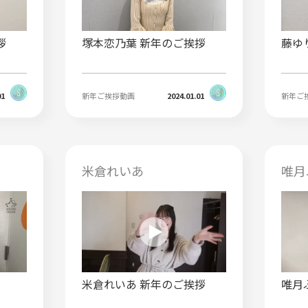
拶
塚本恋乃葉 新年のご挨拶
藤ゆ
01
新年ご挨拶動画
2024.01.01
新年ご
米倉れいあ
唯月
米倉れいあ 新年のご挨拶
唯月