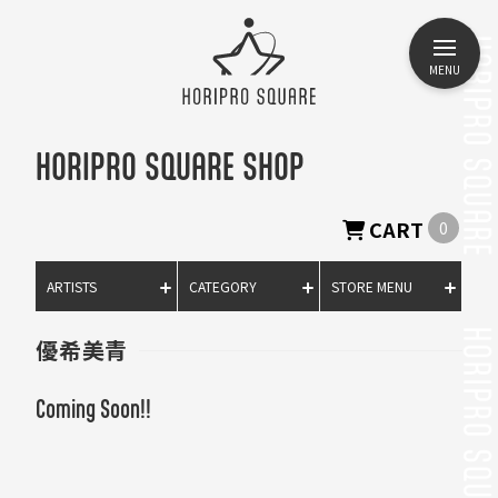
MENU
HORIPRO SQUARE SHOP
CART
0
ARTISTS
CATEGORY
STORE MENU
優希美青
Coming Soon!!