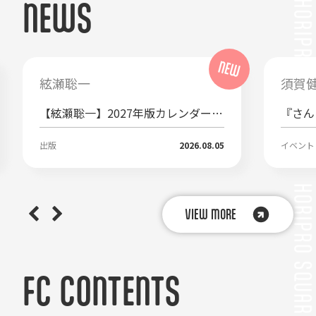
NEWS
絃瀬聡一
須賀
【絃瀬聡一】2027年版カレンダー
『さん
[卓上]ご予約受付のご案内
ーート
出版
2026.08.05
イベント
VIEW MORE
FC CONTENTS