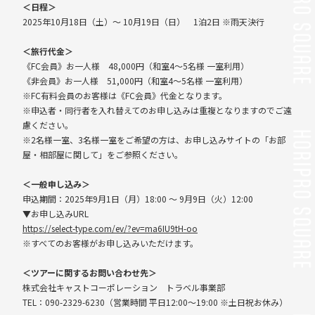
＜日程＞
2025年10月18日（土）〜 10月19日（日） 1泊2日 ※雨天決行
＜旅行代金＞
《FC会員》お一人様 48,000円（和室4〜5名様 一室利用）
《非会員》お一人様 51,000円（和室4〜5名様 一室利用）
※FC有料会員のお客様は《FC会員》代金となります。
※申込者・同行者を入れ替えてのお申し込みは重複となりますのでご遠
慮ください。
※2名様一室、3名様一室をご希望の方は、お申し込みサイトの「お部
屋・相部屋に関して」をご参照ください。
＜一般申し込み＞
申込期間：2025年9月1日（月）18:00 〜 9月9日（火）12:00
▼お申し込みURL
https://select-type.com/ev/?ev=ma6IU9tH-oo
※すべてのお客様がお申し込みいただけます。
＜ツアーに関するお問い合わせ先＞
株式会社キャストコーポレーション トラベル事業部
TEL：090-2329-6230（営業時間 平日12:00〜19:00 ※土日祝お休み）