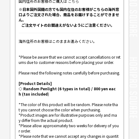
国内住所のお客様のご購入は
こちら
※日本国外国籍の方でも国内在住のお客様がこちらの海外窓
口よりご注文された場合、商品をお届けすることができませ
ん。
ご注文サイトのお間違えがないようにご注意ください。
海外住所のお客様はこのままお進みください。
*Please be aware that we cannot accept cancellations or ret
urns due to customer reasons before placing your order.
Please read the following notes carefully before purchasing.
[Product Details]
◇ Random Penlight (6 types in total) / 800 yen eac
h (tax included
)
*The color of this product will be random. Please note tha
t you cannot choose the color when purchasing.
*Product images are for illustrative purposes only and ma
y differ from the actual product.
*Please allow approximately two weeks for delivery of you
r order.
*Please note that we cannot accept any changes in quantit