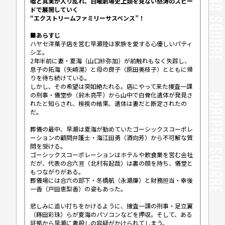
嘘と真実が入り乱れ、日曜劇場史上類を見ない怒涛のスピー
ドで展開していく
“エクストリームファミリーサスペンス”！
■あらすじ
ハヤセ洋菓子店を営む早瀬陸は家族を愛する心優しいパティ
シエ。
2年半前に妻・夏海（山口紗弥加）が前触れもなく失踪し、
息子の拓海（矢崎滉）と母の良子（原田美枝子）とともに帰
りを待ち続けている。
しかし、その希望は突如絶たれる。店にやって来た捜査一課
の刑事・儀堂歩（鈴木亮平）から山中で白骨化遺体が発見さ
れたと知らされ、検視の結果、遺体は妻だと断定されたの
だ。
葬儀の最中、早瀬は夏海が勤めていたゴーシックスコーポレ
ーションの顧問弁護士・海江田勇（酒向芳）から不可解な質
問を受ける。
ゴーシックスコーポレーションはホテルや飲食業を営む会社
だが、代表の合六亘（北村有起哉）は裏の顔を持ち、儀堂と
もつながりがある。
葬儀場には合六の部下・冬橋航（永瀬廉）と財務担当・幸後
一香（戸田恵梨香）の姿もあった。
悲しみに追い打ちをかけるように、捜査一課の刑事・足立翼
（蒔田彩珠）らが夏海のパソコンなどを押収。そして、ある
証拠から早瀬に妻殺しの容疑がかけられてしまう。