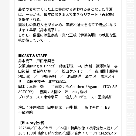
最愛の妻を亡くした上に警察から追われる身となった早瀬
は、一香から、儀堂に顔を変えて生きるリブート（再起動）
を提案される。
妻殺しの真犯人を探すため、家族と過去を捨てて儀堂になり
すます早瀬（鈴木亮平）。
しかし、儀堂には監察官・真北正親（伊藤英明）の執拗な監
視が待っていて･･･。
■CAST＆STAFF
鈴木亮平 戸田恵梨香
永瀬 廉(King ＆ Prince) 蒔田彩珠 中川大輔 藤澤涼架 与
田祐希 愛希れいか ／ 松山ケンイチ ／ 市川團十郎(特
別出演) ／ 伊藤英明 ／ 池田鉄洋 酒向 芳 黒木メイ
サ 原田美枝子 北村有起哉
脚本：黒岩 勉 主題歌：Mr.Children「Again」（TOY'S F
ACTORY） 音楽：大間々 昂 木村秀彬
プロデュース：東仲恵吾 協力プロデュース：國府美和
演出：坪井敏雄 田中健太 元井 桃 製作著作：TBS
※敬称略
【Blu-ray仕様】
2026年／日本／カラー／本編＋特典映像（収録分数未定）／
16:9 1080i High Definition／2層／音声：リニアPCM2chステ